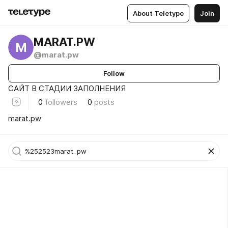
About Teletype
Join
MARAT.PW
M
@marat.pw
Follow
САЙТ В СТАДИИ ЗАПОЛНЕНИЯ
0
followers
0
posts
marat.pw